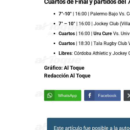
Cuartos de Final y partidos d
7°-10°
| 16:00 | Palermo Bajo Vs.
7° – 10°
| 16:00 | Jockey Club (Vill
Cuartos
| 16:00 |
Uru Cure
Vs. Univ
Cuartos
| 18:30 | Tala Rugby Club 
Libres
: Córdoba Athletic y Jockey
Gráfico: Al Toque
Redacción Al Toque
WhatsApp
Facebook
Este artículo fue posible a la
auto