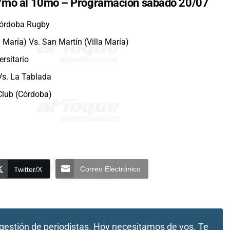
el 7mo al 10mo – Programación sábado 20/07
 Córdoba Rugby
a María) Vs. San Martín (Villa María)
ersitario
Vs. La Tablada
 Club (Córdoba)
Correo Electrónico
Twitter/X
gestión de periodistas.
Hoy necesitamos de vos. Te