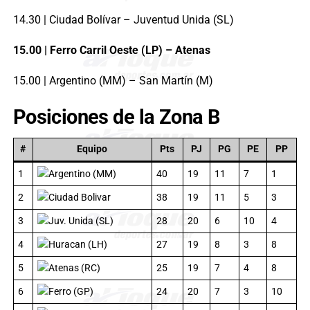
14.30 | Ciudad Bolívar – Juventud Unida (SL)
15.00 | Ferro Carril Oeste (LP) – Atenas
15.00 | Argentino (MM) – San Martín (M)
Posiciones de la Zona B
#
Equipo
Pts
PJ
PG
PE
PP
1
Argentino (MM)
40
19
11
7
1
2
Ciudad Bolivar
38
19
11
5
3
3
Juv. Unida (SL)
28
20
6
10
4
4
Huracan (LH)
27
19
8
3
8
5
Atenas (RC)
25
19
7
4
8
6
Ferro (GP)
24
20
7
3
10