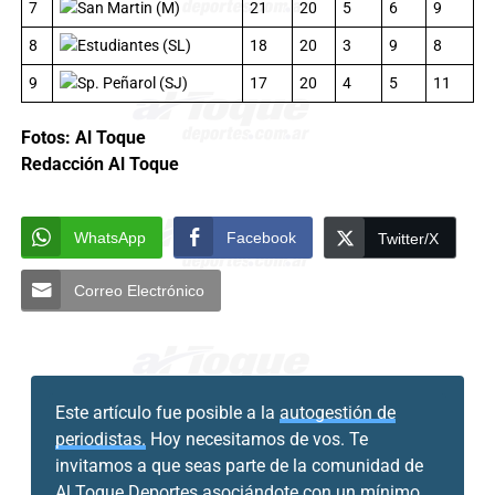
7
San Martin (M)
21
20
5
6
9
8
Estudiantes (SL)
18
20
3
9
8
9
Sp. Peñarol (SJ)
17
20
4
5
11
Fotos: Al Toque
Redacción Al Toque
WhatsApp
Facebook
Twitter/X
Correo Electrónico
Este artículo fue posible a la
autogestión de
periodistas.
Hoy necesitamos de vos. Te
invitamos a que seas parte de la comunidad de
Al Toque Deportes
asociándote con un mínimo