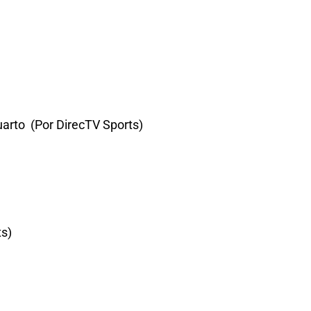
uarto (Por DirecTV Sports)
ts)