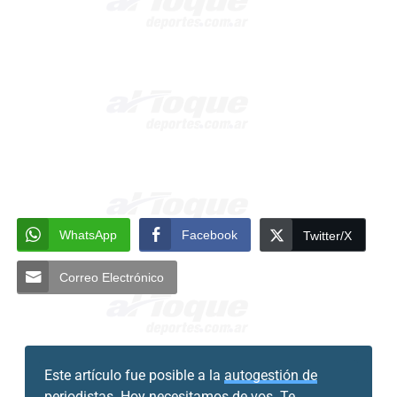
WhatsApp
Facebook
Twitter/X
Correo Electrónico
Este artículo fue posible a la
autogestión de
periodistas.
Hoy necesitamos de vos. Te