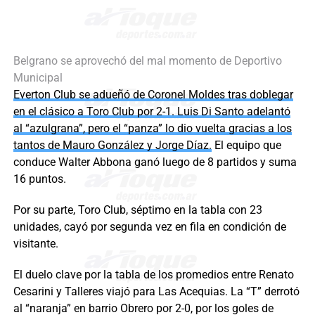
Belgrano se aprovechó del mal momento de Deportivo
Municipal
Everton Club se adueñó de Coronel Moldes tras doblegar
en el clásico a Toro Club por 2-1. Luis Di Santo adelantó
al “azulgrana”, pero el “panza” lo dio vuelta gracias a los
tantos de Mauro González y Jorge Díaz.
El equipo que
conduce Walter Abbona ganó luego de 8 partidos y suma
16 puntos.
Por su parte, Toro Club, séptimo en la tabla con 23
unidades, cayó por segunda vez en fila en condición de
visitante.
El duelo clave por la tabla de los promedios entre Renato
Cesarini y Talleres viajó para Las Acequias. La “T” derrotó
al “naranja” en barrio Obrero por 2-0, por los goles de