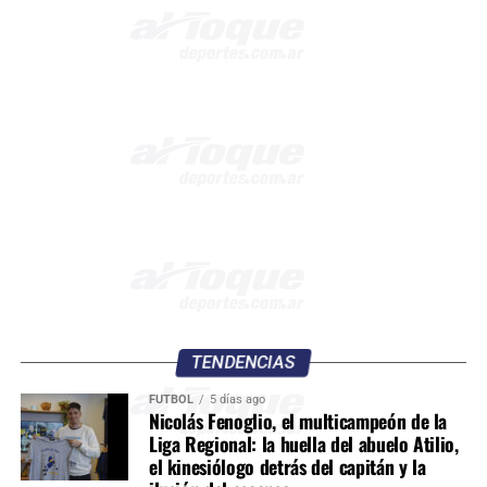
TENDENCIAS
FÚTBOL
5 días ago
Nicolás Fenoglio, el multicampeón de la
Liga Regional: la huella del abuelo Atilio,
el kinesiólogo detrás del capitán y la