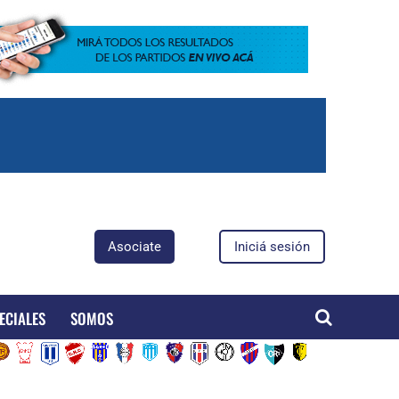
Asociate
Iniciá sesión
ECIALES
SOMOS