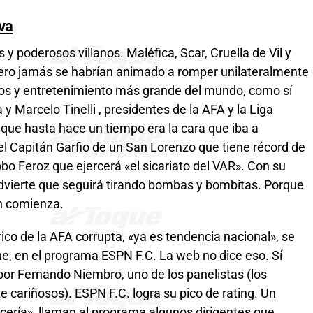
lva
y poderosos villanos. Maléfica, Scar, Cruella de Vil y
pero jamás se habrían animado a romper unilateralmente
os y entretenimiento más grande del mundo, como sí
y Marcelo Tinelli , presidentes de la AFA y la Liga
, que hasta hace un tiempo era la cara que iba a
 el Capitán Garfio de un San Lorenzo que tiene récord de
bo Feroz que ejercerá «el sicariato del VAR». Con su
dvierte que seguirá tirando bombas y bombitas. Porque
ién comienza.
ico de la AFA corrupta, «ya es tendencia nacional», se
che, en el programa ESPN F.C. La web no dice eso. Sí
or Fernando Niembro, uno de los panelistas (los
 cariñosos). ESPN F.C. logra su pico de rating. Un
icería», llaman al programa algunos dirigentes que