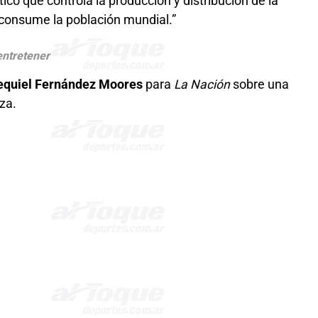
o que controla la producción y distribución de la
 consume la población mundial.”
entretener
equiel Fernández Moores
para
La Nación
sobre una
za.