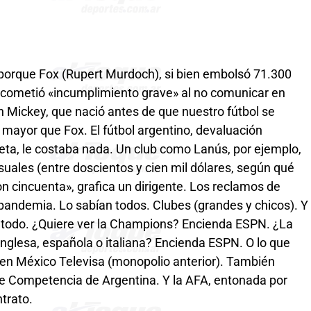
 porque Fox (Rupert Murdoch), si bien embolsó 71.300
, cometió «incumplimiento grave» al no comunicar en
ón Mickey, que nació antes de que nuestro fútbol se
n mayor que Fox. El fútbol argentino, devaluación
reta, le costaba nada. Un club como Lanús, por ejemplo,
uales (entre doscientos y cien mil dólares, según qué
n cincuenta», grafica un dirigente. Los reclamos de
a pandemia. Lo sabían todos. Clubes (grandes y chicos). Y
e todo. ¿Quiere ver la Champions? Encienda ESPN. ¿La
nglesa, española o italiana? Encienda ESPN. O lo que
 en México Televisa (monopolio anterior). También
e Competencia de Argentina. Y la AFA, entonada por
trato.