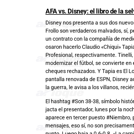
AFA vs. Disney: el libro de la se
Disney nos presenta a sus dos nuevos 
Frollo son verdaderos malvados, sí, 
un contrato con la compañía de medi
osaron hacerlo Claudio «Chiqui» Tapia 
Profesional, respectivamente. Tinelli
modernizar el fútbol, se convierte en
cheques rechazados. Y Tapia es El Lo
pantalla renovada de ESPN, Disney a
la guerra, le avisa a los villanos, rec
El hashtag #Son 38-38, símbolo histór
jacta el presentador, lunes por la no
aparece en tercer puesto #Niembro, p
mensajes, eso sí, no son precisamente
punto. Luego baja a 0.6-0.8. «La carn