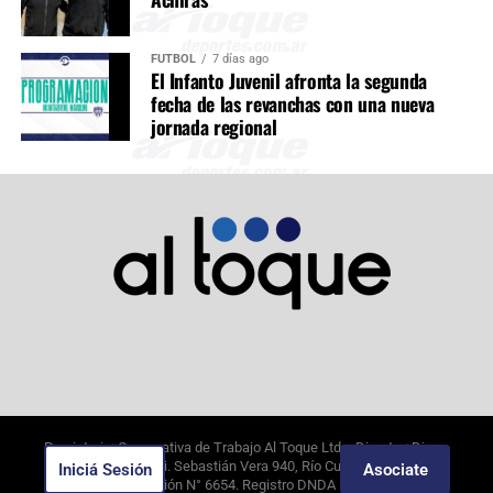
FÚTBOL
7 días ago
El Infanto Juvenil afronta la segunda
fecha de las revanchas con una nueva
jornada regional
Propietario: Cooperativa de Trabajo Al Toque Ltda. Director: Diego
Alejandro Borghi. Sebastián Vera 940, Río Cuarto, Córdoba.
Iniciá Sesión
Asociate
6/8/2026
. Edición N°
6654
. Registro DNDA N°09649388.