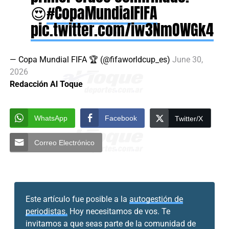
😍
#CopaMundialFIFA
pic.twitter.com/iw3NmOWGk4
— Copa Mundial FIFA 🏆 (@fifaworldcup_es)
June 30,
2026
Redacción Al Toque
WhatsApp
Facebook
Twitter/X
Correo Electrónico
Este artículo fue posible a la
autogestión de
periodistas.
Hoy necesitamos de vos. Te
invitamos a que seas parte de la comunidad de