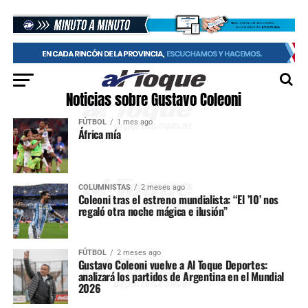
Noticias sobre Gustavo Coleoni
FÚTBOL
1 mes ago
África mía
COLUMNISTAS
2 meses ago
Coleoni tras el estreno mundialista: “El ’10’ nos
regaló otra noche mágica e ilusión”
FÚTBOL
2 meses ago
Gustavo Coleoni vuelve a Al Toque Deportes:
analizará los partidos de Argentina en el Mundial
2026