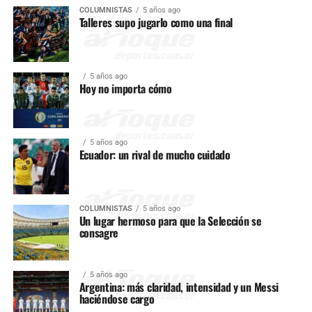
COLUMNISTAS
5 años ago
Talleres supo jugarlo como una final
5 años ago
Hoy no importa cómo
5 años ago
Ecuador: un rival de mucho cuidado
COLUMNISTAS
5 años ago
Un lugar hermoso para que la Selección se
consagre
5 años ago
Argentina: más claridad, intensidad y un Messi
haciéndose cargo