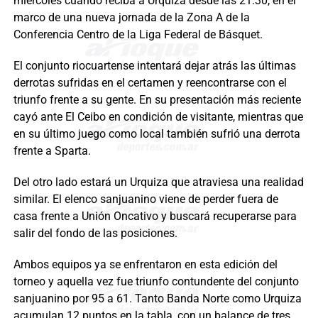
miércoles cuando reciba a Urquiza desde las 21:30, en el
marco de una nueva jornada de la Zona A de la
Conferencia Centro de la Liga Federal de Básquet.
El conjunto riocuartense intentará dejar atrás las últimas
derrotas sufridas en el certamen y reencontrarse con el
triunfo frente a su gente. En su presentación más reciente
cayó ante El Ceibo en condición de visitante, mientras que
en su último juego como local también sufrió una derrota
frente a Sparta.
Del otro lado estará un Urquiza que atraviesa una realidad
similar. El elenco sanjuanino viene de perder fuera de
casa frente a Unión Oncativo y buscará recuperarse para
salir del fondo de las posiciones.
Ambos equipos ya se enfrentaron en esta edición del
torneo y aquella vez fue triunfo contundente del conjunto
sanjuanino por 95 a 61. Tanto Banda Norte como Urquiza
acumulan 12 puntos en la tabla, con un balance de tres