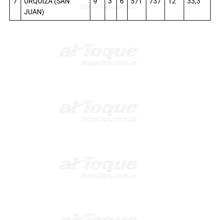
7
URQUIZA (SAN
9
3
6
571
737
12
33,3
JUAN)