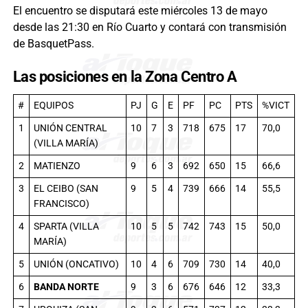
El encuentro se disputará este miércoles 13 de mayo
desde las 21:30 en Río Cuarto y contará con transmisión
de BasquetPass.
Las posiciones en la Zona Centro A
#
EQUIPOS
PJ
G
E
PF
PC
PTS
%VICT
1
UNIÓN CENTRAL
10
7
3
718
675
17
70,0
(VILLA MARÍA)
2
MATIENZO
9
6
3
692
650
15
66,6
3
EL CEIBO (SAN
9
5
4
739
666
14
55,5
FRANCISCO)
4
SPARTA (VILLA
10
5
5
742
743
15
50,0
MARÍA)
5
UNIÓN (ONCATIVO)
10
4
6
709
730
14
40,0
6
BANDA NORTE
9
3
6
676
646
12
33,3