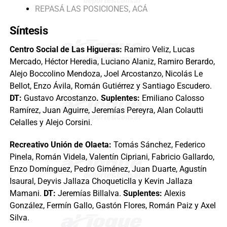
REPASÁ LAS POSICIONES, ACÁ
Síntesis
Centro Social de Las Higueras:
Ramiro Veliz, Lucas
Mercado, Héctor Heredia, Luciano Alaniz, Ramiro Berardo,
Alejo Boccolino Mendoza, Joel Arcostanzo, Nicolás Le
Bellot, Enzo Ávila, Román Gutiérrez y Santiago Escudero.
DT:
Gustavo Arcostanzo
. Suplentes:
Emiliano Calosso
Ramírez, Juan Aguirre, Jeremías Pereyra, Alan Colautti
Celalles y Alejo Corsini.
Recreativo Unión de Olaeta:
Tomás Sánchez, Federico
Pinela, Román Videla, Valentín Cipriani, Fabricio Gallardo,
Enzo Domínguez, Pedro Giménez, Juan Duarte, Agustín
Isaural, Deyvis Jallaza Choqueticlla y Kevin Jallaza
Mamani.
DT:
Jeremías Billalva.
Suplentes:
Alexis
González, Fermín Gallo, Gastón Flores, Román Paiz y Axel
Silva.