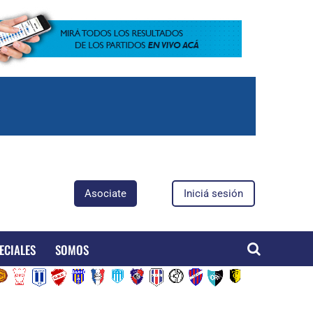
Asociate
Iniciá sesión
ECIALES
SOMOS