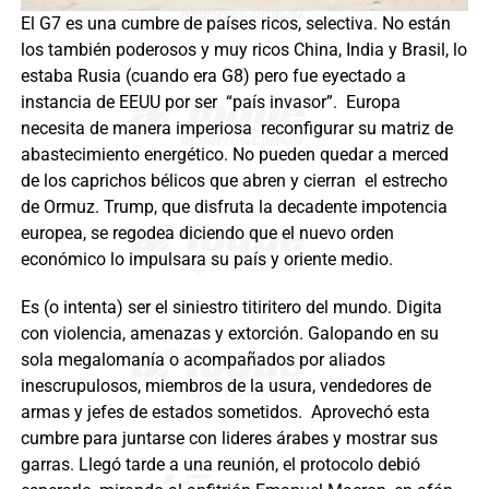
El G7 es una cumbre de países ricos, selectiva. No están
los también poderosos y muy ricos China, India y Brasil, lo
estaba Rusia (cuando era G8) pero fue eyectado a
instancia de EEUU por ser “país invasor”. Europa
necesita de manera imperiosa reconfigurar su matriz de
abastecimiento energético. No pueden quedar a merced
de los caprichos bélicos que abren y cierran el estrecho
de Ormuz. Trump, que disfruta la decadente impotencia
europea, se regodea diciendo que el nuevo orden
económico lo impulsara su país y oriente medio.
Es (o intenta) ser el siniestro titiritero del mundo. Digita
con violencia, amenazas y extorción. Galopando en su
sola megalomanía o acompañados por aliados
inescrupulosos, miembros de la usura, vendedores de
armas y jefes de estados sometidos. Aprovechó esta
cumbre para juntarse con lideres árabes y mostrar sus
garras. Llegó tarde a una reunión, el protocolo debió