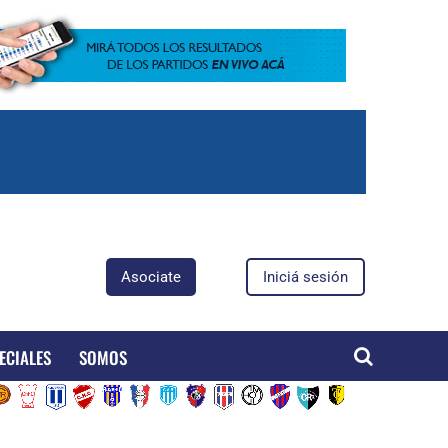
Asociate
Iniciá sesión
ECIALES
SOMOS