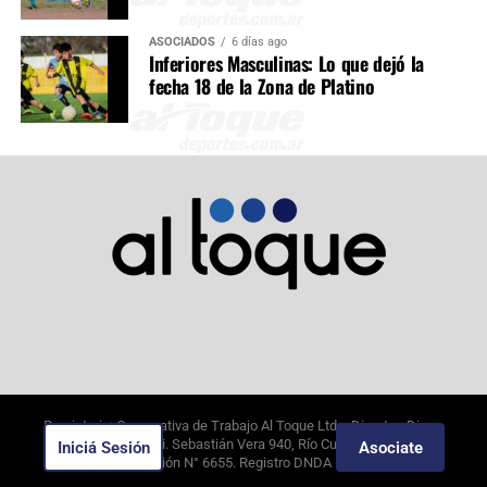
ASOCIADOS
6 días ago
Inferiores Masculinas: Lo que dejó la
fecha 18 de la Zona de Platino
Propietario: Cooperativa de Trabajo Al Toque Ltda. Director: Diego
Alejandro Borghi. Sebastián Vera 940, Río Cuarto, Córdoba.
Iniciá Sesión
Asociate
7/8/2026
. Edición N°
6655
. Registro DNDA N°09649388.