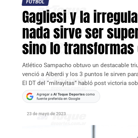
FÚTBOL
Gagliesi y la irregu
nada sirve ser super
sino lo transformas
Atlético Sampacho obtuvo un destacable tri
venció a Alberdi y los 3 puntos le sirven pa
El DT del “milrayitas” habló post victoria sob
Agregar a
Al Toque Deportes
como
fuente preferida en Google
23 de mayo de 2023