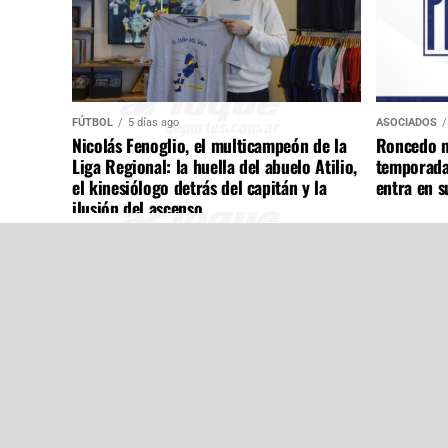
FÚTBOL
5 días ago
ASOCIADOS
Nicolás Fenoglio, el multicampeón de la
Roncedo m
Liga Regional: la huella del abuelo Atilio,
temporada
el kinesiólogo detrás del capitán y la
entra en s
ilusión del ascenso