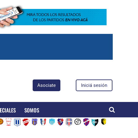
Asociate
Iniciá sesión
ECIALES
SOMOS