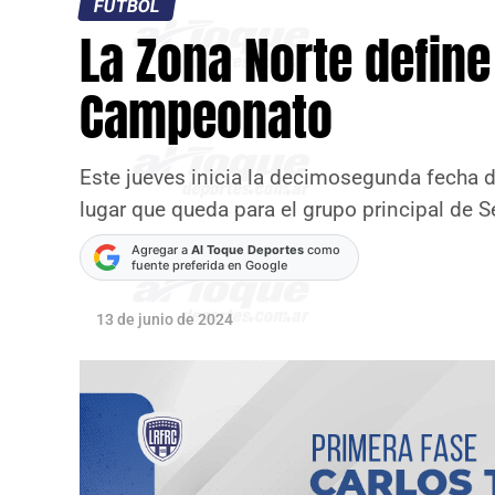
FÚTBOL
La Zona Norte define
Campeonato
Este jueves inicia la decimosegunda fecha d
lugar que queda para el grupo principal de
Agregar a
Al Toque Deportes
como
fuente preferida en Google
13 de junio de 2024