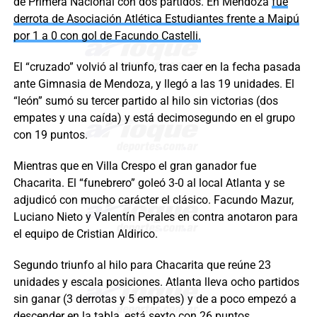
de Primera Nacional con dos partidos. En Mendoza
fue
derrota de Asociación Atlética Estudiantes frente a Maipú
por 1 a 0 con gol de Facundo Castelli.
El “cruzado” volvió al triunfo, tras caer en la fecha pasada
ante Gimnasia de Mendoza, y llegó a las 19 unidades. El
“león” sumó su tercer partido al hilo sin victorias (dos
empates y una caída) y está decimosegundo en el grupo
con 19 puntos.
Mientras que en Villa Crespo el gran ganador fue
Chacarita. El “funebrero” goleó 3-0 al local Atlanta y se
adjudicó con mucho carácter el clásico. Facundo Mazur,
Luciano Nieto y Valentín Perales en contra anotaron para
el equipo de Cristian Aldirico.
Segundo triunfo al hilo para Chacarita que reúne 23
unidades y escala posiciones. Atlanta lleva ocho partidos
sin ganar (3 derrotas y 5 empates) y de a poco empezó a
descender en la tabla, está sexto con 26 puntos.