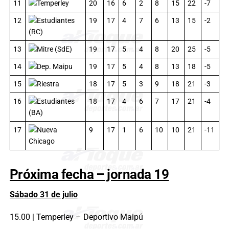
11
Temperley
20
16
6
2
8
15
22
-7
12
Estudiantes
19
17
4
7
6
13
15
-2
(RC)
13
Mitre (SdE)
19
17
5
4
8
20
25
-5
14
Dep. Maipu
19
17
5
4
8
13
18
-5
15
Riestra
18
17
5
3
9
18
21
-3
16
Estudiantes
18
17
4
6
7
17
21
-4
(BA)
17
Nueva
9
17
1
6
10
10
21
-11
Chicago
Próxima fecha – jornada 19
Sábado 31 de julio
15.00 | Temperley – Deportivo Maipú