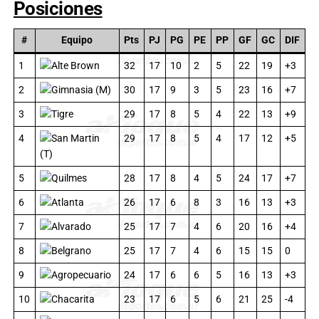
Posiciones
#
Equipo
Pts
PJ
PG
PE
PP
GF
GC
DIF
1
Alte Brown
32
17
10
2
5
22
19
+3
2
Gimnasia (M)
30
17
9
3
5
23
16
+7
3
Tigre
29
17
8
5
4
22
13
+9
4
San Martin
29
17
8
5
4
17
12
+5
(T)
5
Quilmes
28
17
8
4
5
24
17
+7
6
Atlanta
26
17
6
8
3
16
13
+3
7
Alvarado
25
17
7
4
6
20
16
+4
8
Belgrano
25
17
7
4
6
15
15
0
9
Agropecuario
24
17
6
6
5
16
13
+3
10
Chacarita
23
17
6
5
6
21
25
-4