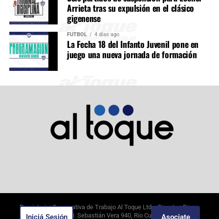
Arrieta tras su expulsión en el clásico
gigenense
FÚTBOL
4 días ago
La Fecha 18 del Infanto Juvenil pone en
juego una nueva jornada de formación
Propietario: Cooperativa de Trabajo Al Toque Ltda. Director: Diego
Alejandro Borghi. Sebastián Vera 940, Río Cuarto, Córdoba.
Iniciá Sesión
Asociate