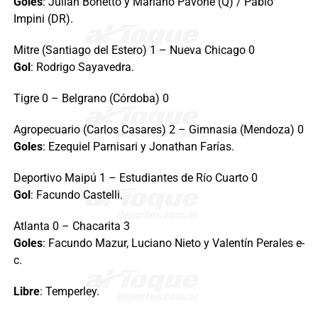
Goles
: Julián Bonetto y Mariano Pavone (Q) / Pablo
Impini (DR).
Mitre (Santiago del Estero) 1 – Nueva Chicago 0
Gol
: Rodrigo Sayavedra.
Tigre 0 – Belgrano (Córdoba) 0
Agropecuario (Carlos Casares) 2 – Gimnasia (Mendoza) 0
Goles
: Ezequiel Parnisari y Jonathan Farías.
Deportivo Maipú 1 – Estudiantes de Río Cuarto 0
Gol
: Facundo Castelli.
Atlanta 0 – Chacarita 3
Goles
: Facundo Mazur, Luciano Nieto y Valentín Perales e-
c.
Libre
: Temperley.