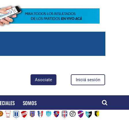
Asociate
Iniciá sesión
ECIALES
SOMOS