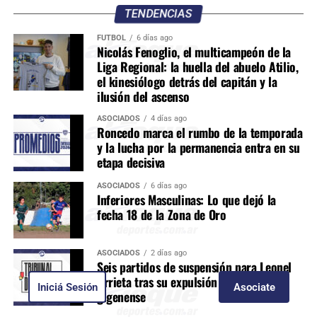
TENDENCIAS
FÚTBOL
6 días ago
Nicolás Fenoglio, el multicampeón de la
Liga Regional: la huella del abuelo Atilio,
el kinesiólogo detrás del capitán y la
ilusión del ascenso
ASOCIADOS
4 días ago
Roncedo marca el rumbo de la temporada
y la lucha por la permanencia entra en su
etapa decisiva
ASOCIADOS
6 días ago
Inferiores Masculinas: Lo que dejó la
fecha 18 de la Zona de Oro
ASOCIADOS
2 días ago
Seis partidos de suspensión para Leonel
Arrieta tras su expulsión en el clásico
Iniciá Sesión
Asociate
gigenense