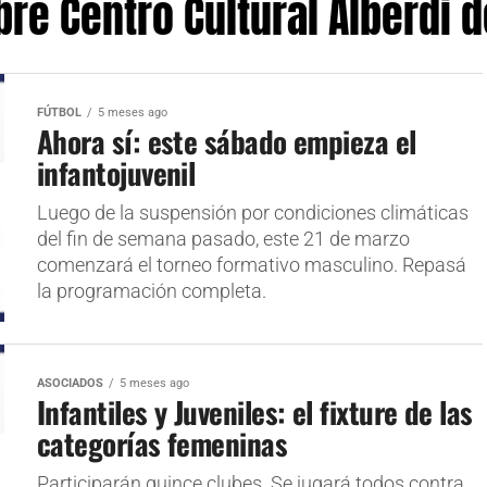
bre Centro Cultural Alberdi d
FÚTBOL
5 meses ago
Ahora sí: este sábado empieza el
infantojuvenil
Luego de la suspensión por condiciones climáticas
del fin de semana pasado, este 21 de marzo
comenzará el torneo formativo masculino. Repasá
la programación completa.
ASOCIADOS
5 meses ago
Infantiles y Juveniles: el fixture de las
categorías femeninas
Participarán quince clubes. Se jugará todos contra