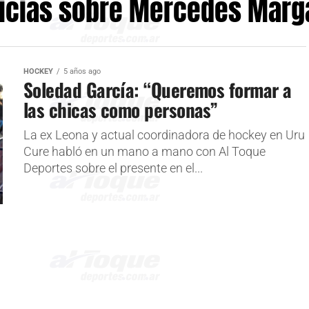
icias sobre Mercedes Marg
HOCKEY
5 años ago
Soledad García: “Queremos formar a
las chicas como personas”
La ex Leona y actual coordinadora de hockey en Uru
Cure habló en un mano a mano con Al Toque
Deportes sobre el presente en el...