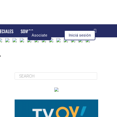
ECIALES
SOMOS
Asociate
Iniciá sesión
r