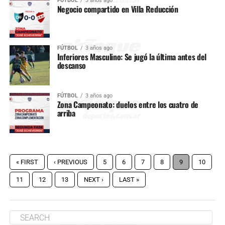
FÚTBOL
3 años ago
Negocio compartido en Villa Reducción
FÚTBOL
3 años ago
Inferiores Masculino: Se jugó la última antes del
descanso
FÚTBOL
3 años ago
Zona Campeonato: duelos entre los cuatro de
arriba
« FIRST
‹ PREVIOUS
5
6
7
8
9
10
11
12
13
NEXT ›
LAST »