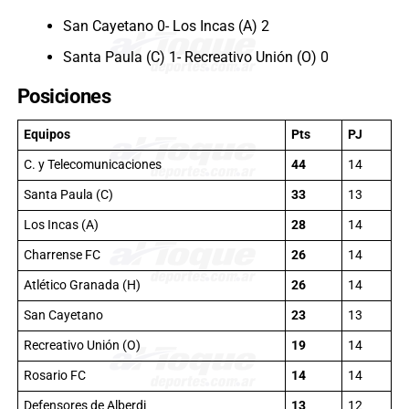
San Cayetano 0- Los Incas (A) 2
Santa Paula (C) 1- Recreativo Unión (O) 0
Posiciones
Equipos
Pts
PJ
C. y Telecomunicaciones
44
14
Santa Paula (C)
33
13
Los Incas (A)
28
14
Charrense FC
26
14
Atlético Granada (H)
26
14
San Cayetano
23
13
Recreativo Unión (O)
19
14
Rosario FC
14
14
Defensores de Alberdi
13
12