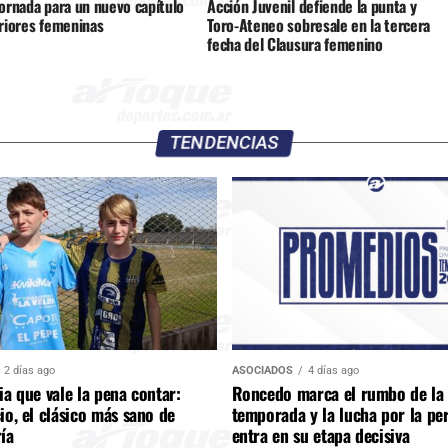
jornada para un nuevo capítulo
Acción Juvenil defiende la punta y
eriores femeninas
Toro-Ateneo sobresale en la tercera
fecha del Clausura femenino
TENDENCIAS
2 días ago
ASOCIADOS
4 días ago
ia que vale la pena contar:
Roncedo marca el rumbo de la
io, el clásico más sano de
temporada y la lucha por la p
ía
entra en su etapa decisiva