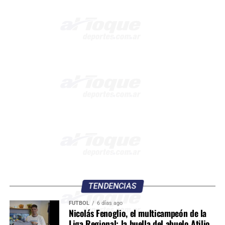
TENDENCIAS
FÚTBOL
6 días ago
Nicolás Fenoglio, el multicampeón de la
Liga Regional: la huella del abuelo Atilio,