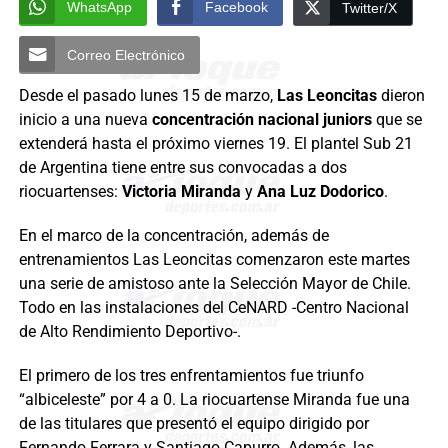
WhatsApp
Facebook
Twitter/X
Correo Electrónico
Desde el pasado lunes 15 de marzo,
Las Leoncitas
dieron
inicio a una nueva
concentración nacional juniors
que se
extenderá hasta el próximo viernes 19. El plantel Sub 21
de Argentina tiene entre sus convocadas a dos
riocuartenses:
Victoria Miranda
y
Ana Luz Dodorico
.
En el marco de la concentración, además de
entrenamientos Las Leoncitas comenzaron este martes
una serie de amistoso ante la Selección Mayor de Chile.
Todo en las instalaciones del CeNARD -Centro Nacional
de Alto Rendimiento Deportivo-.
El primero de los tres enfrentamientos fue triunfo
“albiceleste” por 4 a 0. La riocuartense Miranda fue una
de las titulares que presentó el equipo dirigido por
Fernando Ferrara y Santiago Capurro. Además, las