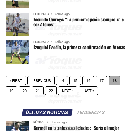
FEDERAL A
3 años ago
Facundo Quiroga: “La primera opción siempre va a
ser Atenas”
FEDERAL A
3 años ago
Ezequiel Bardín, la primera confirmación en Atenas
« FIRST
‹ PREVIOUS
14
15
16
17
18
19
20
21
22
NEXT ›
LAST »
ÚLTIMAS NOTICIAS
TENDENCIAS
FÚTBOL
3 horas ago
Berardi en la antesala al clásico: “Sería el mejor