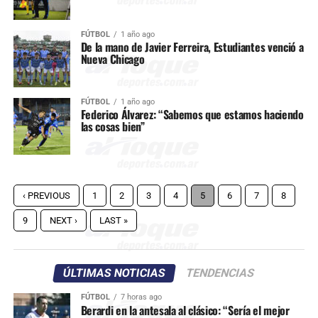
FÚTBOL
1 año ago
De la mano de Javier Ferreira, Estudiantes venció a
Nueva Chicago
FÚTBOL
1 año ago
Federico Álvarez: “Sabemos que estamos haciendo
las cosas bien”
‹ PREVIOUS
1
2
3
4
5
6
7
8
9
NEXT ›
LAST »
ÚLTIMAS NOTICIAS
TENDENCIAS
FÚTBOL
7 horas ago
Berardi en la antesala al clásico: “Sería el mejor