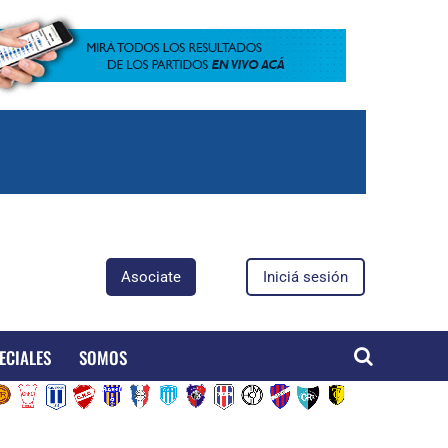
Asociate
Iniciá sesión
ECIALES
SOMOS