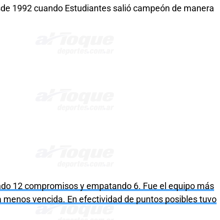
desde 1992 cuando Estudiantes salió campeón de manera
ndo 12 compromisos y empatando 6. Fue el equipo más
la menos vencida. En efectividad de puntos posibles tuvo