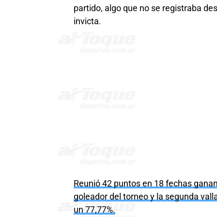
partido, algo que no se registraba 
invicta.
Reunió 42 puntos en 18 fechas gana
goleador del torneo y la segunda val
un 77,77%.