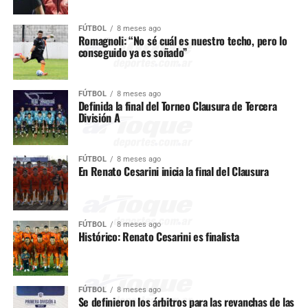
FÚTBOL
8 meses ago
Romagnoli: “No sé cuál es nuestro techo, pero lo
conseguido ya es soñado”
FÚTBOL
8 meses ago
Definida la final del Torneo Clausura de Tercera
División A
FÚTBOL
8 meses ago
En Renato Cesarini inicia la final del Clausura
FÚTBOL
8 meses ago
Histórico: Renato Cesarini es finalista
FÚTBOL
8 meses ago
Se definieron los árbitros para las revanchas de las