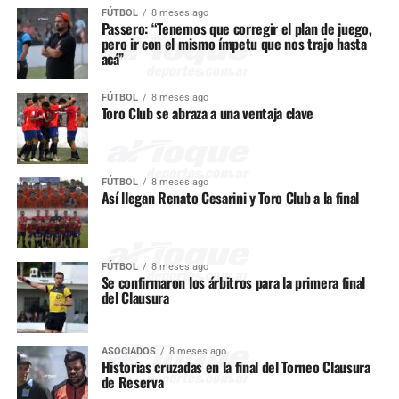
FÚTBOL
8 meses ago
Passero: “Tenemos que corregir el plan de juego,
pero ir con el mismo ímpetu que nos trajo hasta
acá”
FÚTBOL
8 meses ago
Toro Club se abraza a una ventaja clave
FÚTBOL
8 meses ago
Así llegan Renato Cesarini y Toro Club a la final
FÚTBOL
8 meses ago
Se confirmaron los árbitros para la primera final
del Clausura
ASOCIADOS
8 meses ago
Historias cruzadas en la final del Torneo Clausura
de Reserva