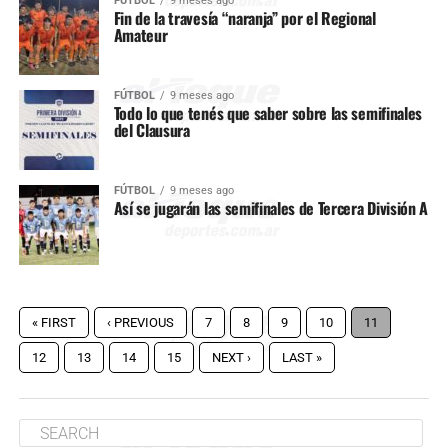
FÚTBOL
9 meses ago
Fin de la travesía “naranja” por el Regional
Amateur
FÚTBOL
9 meses ago
Todo lo que tenés que saber sobre las semifinales
del Clausura
FÚTBOL
9 meses ago
Así se jugarán las semifinales de Tercera División A
« FIRST
‹ PREVIOUS
7
8
9
10
11
12
13
14
15
NEXT ›
LAST »