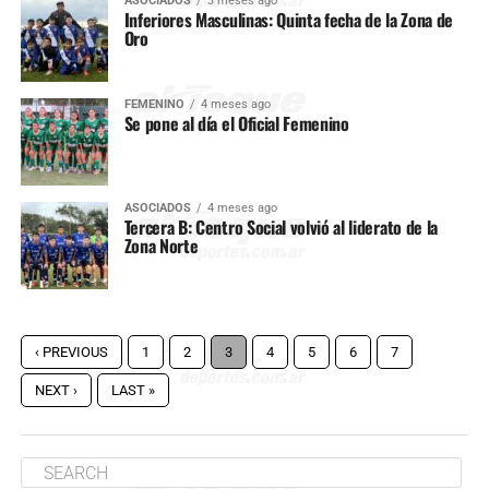
ASOCIADOS
3 meses ago
Inferiores Masculinas: Quinta fecha de la Zona de
Oro
FEMENINO
4 meses ago
Se pone al día el Oficial Femenino
ASOCIADOS
4 meses ago
Tercera B: Centro Social volvió al liderato de la
Zona Norte
‹ PREVIOUS
1
2
3
4
5
6
7
NEXT ›
LAST »