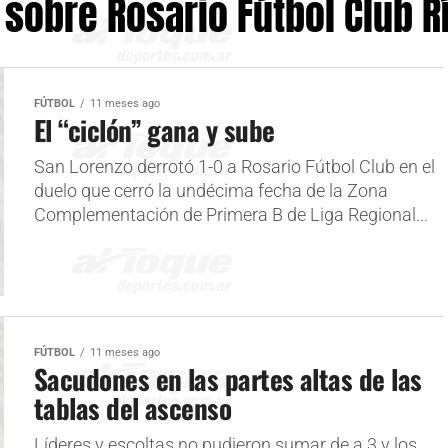
 sobre Rosario Fútbol Club R
FÚTBOL
11 meses ago
El “ciclón” gana y sube
San Lorenzo derrotó 1-0 a Rosario Fútbol Club en el
duelo que cerró la undécima fecha de la Zona
Complementación de Primera B de Liga Regional...
FÚTBOL
11 meses ago
Sacudones en las partes altas de las
tablas del ascenso
Líderes y escoltas no pudieron sumar de a 3 y los