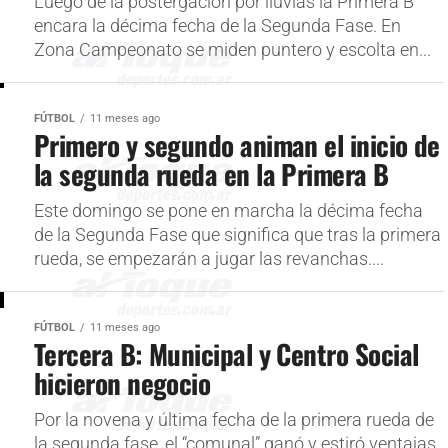
Luego de la postergación por lluvias la Primera B
encara la décima fecha de la Segunda Fase. En
Zona Campeonato se miden puntero y escolta en...
FÚTBOL
11 meses ago
Primero y segundo animan el inicio de
la segunda rueda en la Primera B
Este domingo se pone en marcha la décima fecha
de la Segunda Fase que significa que tras la primera
rueda, se empezarán a jugar las revanchas....
FÚTBOL
11 meses ago
Tercera B: Municipal y Centro Social
hicieron negocio
Por la novena y última fecha de la primera rueda de
la segunda fase, el “comunal” ganó y estiró ventajas