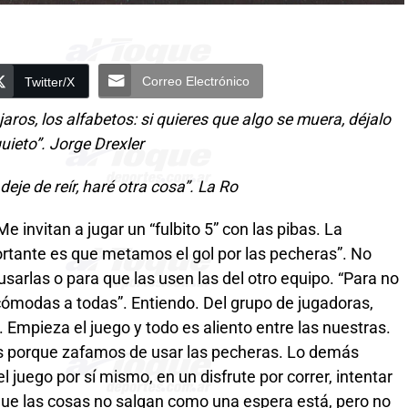
Correo Electrónico
Twitter/X
aros, los alfabetos: si quieres que algo se muera, déjalo
uieto”. Jorge Drexler
deje de reír, haré otra cosa”. La Ro
e invitan a jugar un “fulbito 5” con las pibas. La
ortante es que metamos el gol por las pecheras”. No
usarlas o para que las usen las del otro equipo. “Para no
cómodas a todas”. Entiendo. Del grupo de jugadoras,
Empieza el juego y todo es aliento entre las nuestras.
s porque zafamos de usar las pecheras. Lo demás
 juego por sí mismo, en un disfrute por correr, intentar
rque las cosas no salgan como una espera está, pero no