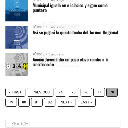
FÚTBOL
5 años ago
Municipal igualó en el clásico y sigue como
puntero
FÚTBOL
5 años ago
Así se jugará la quinta fecha del Torneo Regional
FÚTBOL
5 años ago
Acción Juvenil dio un paso clave rumbo a la
clasificación
« FIRST
‹ PREVIOUS
74
75
76
77
78
79
80
81
82
NEXT ›
LAST »