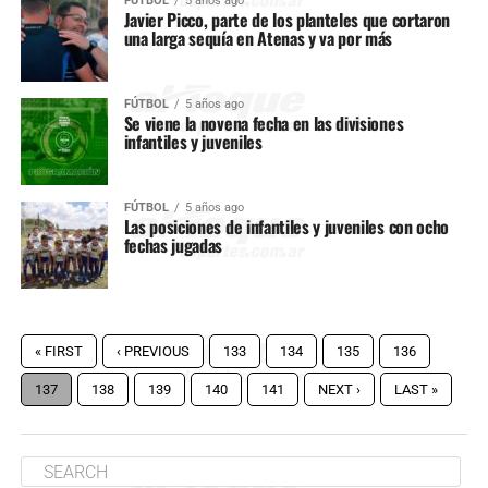
FÚTBOL
5 años ago
Javier Picco, parte de los planteles que cortaron
una larga sequía en Atenas y va por más
FÚTBOL
5 años ago
Se viene la novena fecha en las divisiones
infantiles y juveniles
FÚTBOL
5 años ago
Las posiciones de infantiles y juveniles con ocho
fechas jugadas
« FIRST
‹ PREVIOUS
133
134
135
136
137
138
139
140
141
NEXT ›
LAST »