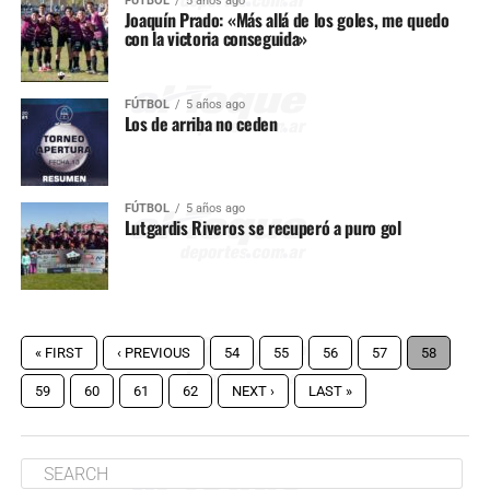
FÚTBOL
5 años ago
Joaquín Prado: «Más allá de los goles, me quedo
con la victoria conseguida»
FÚTBOL
5 años ago
Los de arriba no ceden
FÚTBOL
5 años ago
Lutgardis Riveros se recuperó a puro gol
« FIRST
‹ PREVIOUS
54
55
56
57
58
59
60
61
62
NEXT ›
LAST »