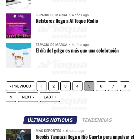
ESPACIO DE MARCA
4 años ago
Relatores llega a Al Toque Radio
ESPACIO DE MARCA
4 años ago
El día del galgo es más que una celebración
‹ PREVIOUS
1
2
3
4
5
6
7
8
9
NEXT ›
LAST »
ÚLTIMAS NOTICIAS
TENDENCIAS
MÁS DEPORTES
6 horas ago
Nicolás Yannuzzi llega a Río Cuarto para impulsar el