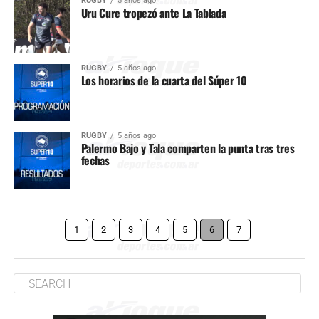
RUGBY
5 años ago
Uru Cure tropezó ante La Tablada
RUGBY
5 años ago
Los horarios de la cuarta del Súper 10
RUGBY
5 años ago
Palermo Bajo y Tala comparten la punta tras tres
fechas
1
2
3
4
5
6
7