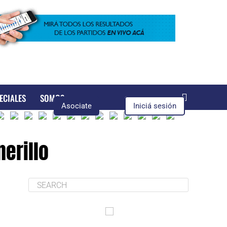
ECIALES
SOMOS
Asociate
Iniciá sesión
erillo