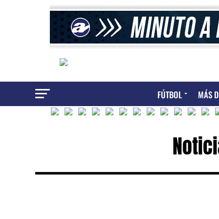
FÚTBOL
MÁS D
Notic