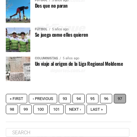
FÚTBOL
5 años ago
Dos que no paran
FÚTBOL
5 años ago
Se juega como ellos quieren
COLUMNISTAS
5 años ago
Un viaje al origen de la Liga Regional Moldense
« FIRST
‹ PREVIOUS
93
94
95
96
97
98
99
100
101
NEXT ›
LAST »