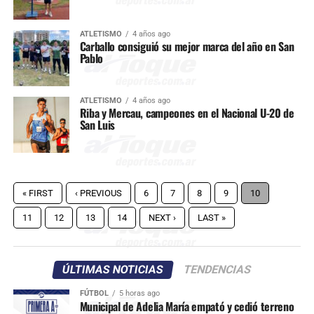
ATLETISMO
4 años ago
Carballo consiguió su mejor marca del año en San
Pablo
ATLETISMO
4 años ago
Riba y Mercau, campeones en el Nacional U-20 de
San Luis
« FIRST
‹ PREVIOUS
6
7
8
9
10
11
12
13
14
NEXT ›
LAST »
ÚLTIMAS NOTICIAS
TENDENCIAS
FÚTBOL
5 horas ago
Municipal de Adelia María empató y cedió terreno