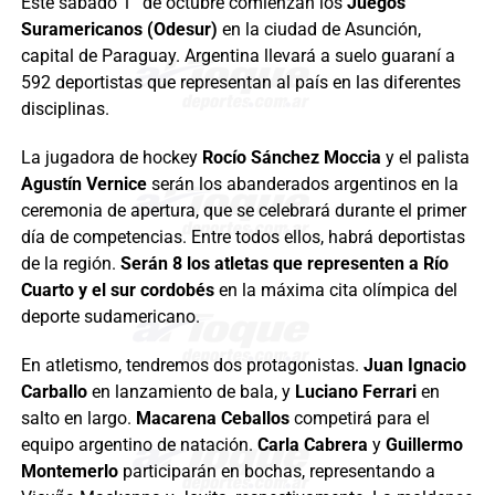
Este sábado 1° de octubre comienzan los
Juegos
Suramericanos (Odesur)
en la ciudad de Asunción,
capital de Paraguay. Argentina llevará a suelo guaraní a
592 deportistas que representan al país en las diferentes
disciplinas.
La jugadora de hockey
Rocío Sánchez Moccia
y el palista
Agustín Vernice
serán los abanderados argentinos en la
ceremonia de apertura, que se celebrará durante el primer
día de competencias. Entre todos ellos, habrá deportistas
de la región.
Serán 8 los atletas que representen a Río
Cuarto y el sur cordobés
en la máxima cita olímpica del
deporte sudamericano.
En atletismo, tendremos dos protagonistas.
Juan Ignacio
Carballo
en lanzamiento de bala, y
Luciano Ferrari
en
salto en largo.
Macarena Ceballos
competirá para el
equipo argentino de natación.
Carla Cabrera
y
Guillermo
Montemerlo
participarán en bochas, representando a