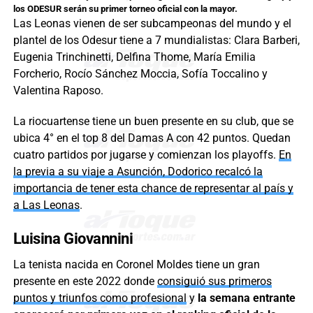
los ODESUR serán su primer torneo oficial con la mayor.
Las Leonas vienen de ser subcampeonas del mundo y el
plantel de los Odesur tiene a 7 mundialistas: Clara Barberi,
Eugenia Trinchinetti, Delfina Thome, María Emilia
Forcherio, Rocío Sánchez Moccia, Sofía Toccalino y
Valentina Raposo.
La riocuartense tiene un buen presente en su club, que se
ubica 4° en el top 8 del Damas A con 42 puntos. Quedan
cuatro partidos por jugarse y comienzan los playoffs.
En
la previa a su viaje a Asunción, Dodorico recalcó la
importancia de tener esta chance de representar al país y
a Las Leonas
.
Luisina Giovannini
La tenista nacida en Coronel Moldes tiene un gran
presente en este 2022 donde
consiguió sus primeros
puntos y triunfos como profesional
y
la semana entrante