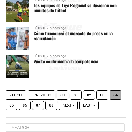
FÚTBOL
5 años ago
Los equipos de Liga Regional se ilusionan con
minutos de fútbol
FÚTBOL
5 años ago
Cómo funcionará el mercado de pases en la
reanudación
FÚTBOL
5 años ago
Vuelta confirmada a la competencia
« FIRST
‹ PREVIOUS
80
81
82
83
84
85
86
87
88
NEXT ›
LAST »