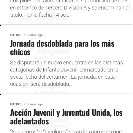
Los pibes del “albo” ratificaron su condición de líder
en el torneo de Tercera División A y se encaminan al
título. Por la fecha 14 se...
FÚTBOL
5 años ago
Jornada desdoblada para los más
chicos
Se disputará un nuevo encuentro en las distintas
categorías de Infanto Juvenil, enmarcado en la
sexta fecha del certamen. La jornada, en esta
ocasión, será desdoblada,...
FÚTBOL
5 años ago
Acción Juvenil y Juventud Unida, los
adelantados
“Aurinegros” y “tricolores” serán los primeros que