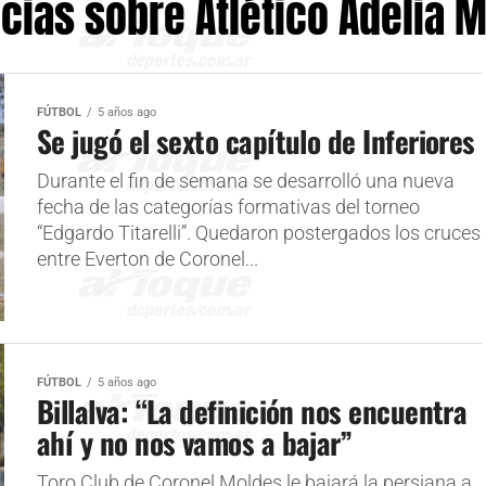
icias sobre Atlético Adelia M
FÚTBOL
5 años ago
Se jugó el sexto capítulo de Inferiores
Durante el fin de semana se desarrolló una nueva
fecha de las categorías formativas del torneo
“Edgardo Titarelli”. Quedaron postergados los cruces
entre Everton de Coronel...
FÚTBOL
5 años ago
Billalva: “La definición nos encuentra
ahí y no nos vamos a bajar”
Toro Club de Coronel Moldes le bajará la persiana a