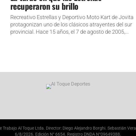
recuperaron su brillo
Recreativo Estrellas y Deportivo Moto Kart de Jovita
protagonizan uno de los clásicos atrayentes del sur
provincial. Hace 15 años, el 7 de agosto de 2005,...
e Trabajo Al Toque Ltda. Director: Diego Alejandro Borghi. Sebastián Vera 
6/8/2026
. Edición N°
6654
. Registro DNDA N°09649388.