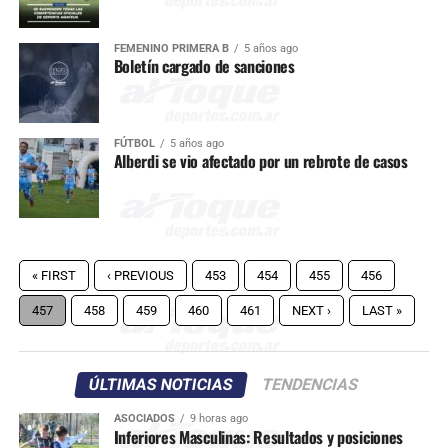
FEMENINO PRIMERA B
5 años ago
Boletín cargado de sanciones
FÚTBOL
5 años ago
Alberdi se vio afectado por un rebrote de casos
« FIRST
‹ PREVIOUS
453
454
455
456
457
458
459
460
461
NEXT ›
LAST »
ÚLTIMAS NOTICIAS
TENDENCIAS
ASOCIADOS
9 horas ago
Inferiores Masculinas: Resultados y posiciones